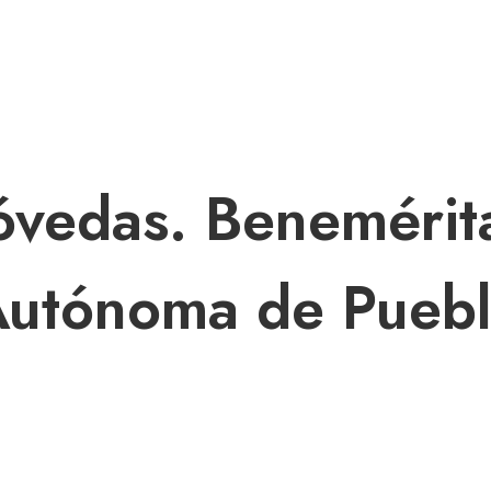
GALERÍA
DISCOGRAFÍA
ACTIVIDAD
CON
óvedas. Benemérit
utónoma de Pueb