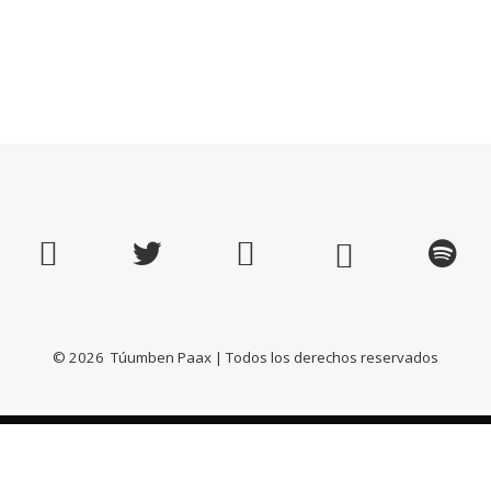
©
2026
Túumben Paax | Todos los derechos reservados
Este sitio es apoyado po